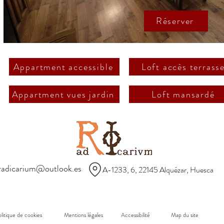
Réserver
Appartment accessible
Loft accès terrass
Appartment vues jardin
Loft mansardé
adicarium@outlook.es
A-1233, 6, 22145 Alquézar, Huesca
litique de cookies
Mentions légales
Accessibilité
Map du site