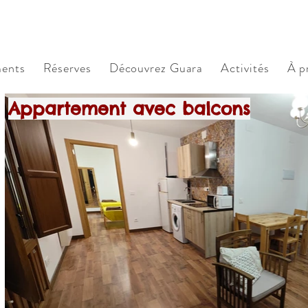
Appartements Ruraux Rad Icarium. Alquezar. Sierra de 
ents
Réserves
Découvrez Guara
Activités
À p
Appartement avec balcons