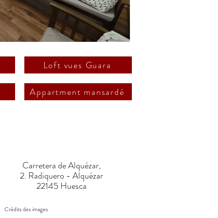
e
Loft vues Guara
Appartment mansardé
Carretera de Alquézar,
2. Radiquero - Alquézar
22145 Huesca
Crèdits des images