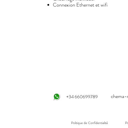
Connexion Ethernet et wifi
chema-r
+34 660699789
Politique de Confidentialité
Po