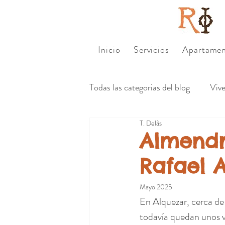
Inicio
Servicios
Apartamen
Todas las categorias del blog
Viv
T. Delàs
Nuestra gente de Guara
Re
Almendr
Rafael 
Mayo 2025
En Alquezar, cerca de
todavía quedan unos vi