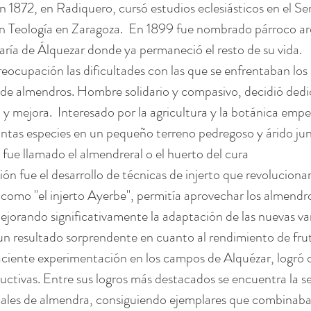
 1872, en Radiquero, cursó estudios eclesiásticos en el Se
en Teología en Zaragoza.  En 1899 fue nombrado párroco arc
ría de Álquezar donde ya permaneció el resto de su vida.
ocupación las dificultades con las que se enfrentaban los 
s de almendros. Hombre solidario y compasivo, decidió dedi
n y mejora.  Interesado por la agricultura y la botánica empe
ntas especies en un pequeño terreno pedregoso y árido junt
fue llamado el almendreral o el huerto del cura
ón fue el desarrollo de técnicas de injerto que revolucionaro
omo "el injerto Ayerbe", permitía aprovechar los almendros
jorando significativamente la adaptación de las nuevas var
un resultado sorprendente en cuanto al rendimiento de fru
aciente experimentación en los campos de Alquézar, logró c
uctivas. Entre sus logros más destacados se encuentra la se
cales de almendra, consiguiendo ejemplares que combinaba