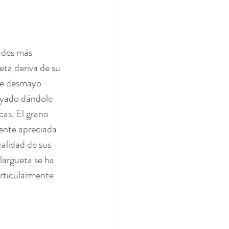
ades más 
eta deriva de su 
 de desmayo 
ayado dándole 
as. El grano 
ente apreciada 
calidad de sus 
argueta se ha 
rticularmente 