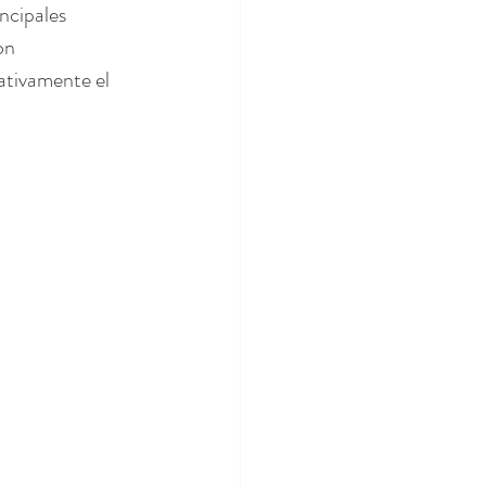
ncipales 
on 
ativamente el 