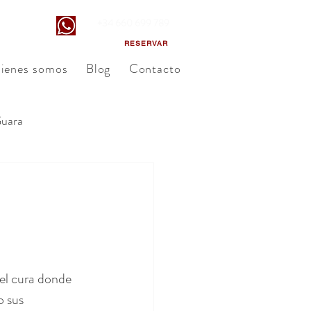
+34 660 699 789
Guara
RESERVAR
ienes somos
Blog
Contacto
Guara
el cura donde 
 sus 