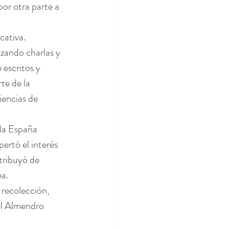
or otra parte a 
ativa. 
zando charlas y 
escritos y 
e de la 
encias de 
oda España 
ertó el interés 
tribuyó de 
ea.
 recolección, 
el Almendro 