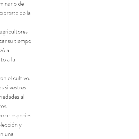
minario de 
ipreste de la 
agricultores 
car su tiempo 
zó a 
o a la 
n el cultivo. 
 silvestres 
iedades al 
tos.
rear especies 
lección y 
n una 