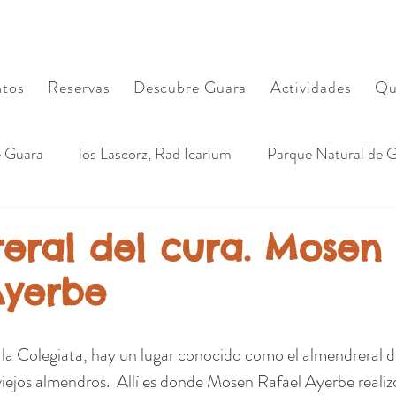
Apartamentos Rurales Rad Icarium. Alquezar. Sierra de 
tos
Reservas
Descubre Guara
Actividades
Qu
e Guara
los Lascorz, Rad Icarium
Parque Natural de 
latos del Somontano
eral del cura. Mosen
Ayerbe
 la Colegiata, hay un lugar conocido como el almendreral d
ejos almendros.  Allí es donde Mosen Rafael Ayerbe realizo