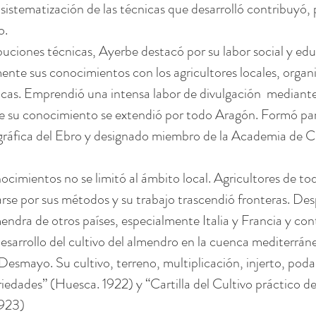
sistematización de las técnicas que desarrolló contribuyó, p
o.
ciones técnicas, Ayerbe destacó por su labor social y educ
te sus conocimientos con los agricultores locales, organi
cas. Emprendió una intensa labor de divulgación  mediante 
e su conocimiento se extendió por todo Aragón. Formó part
áfica del Ebro y designado miembro de la Academia de Ci
nocimientos no se limitó al ámbito local. Agricultores de t
se por sus métodos y su trabajo trascendió fronteras. Desp
ndra de otros países, especialmente Italia y Francia y con
 desarrollo del cultivo del almendro en la cuenca mediterrán
esmayo. Su cultivo, terreno, multiplicación, injerto, poda
riedades” (Huesca. 1922) y “Cartilla del Cultivo práctico d
923)