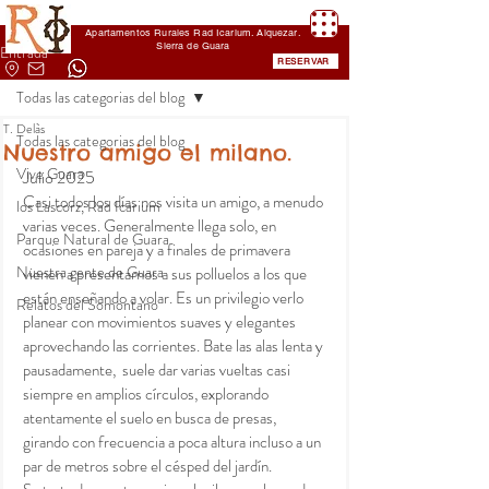
Apartamentos Rurales Rad Icarium. Alquezar.
Sierra de Guara
Entrada
RESERVAR
Todas las categorias del blog
T. Delàs
Todas las categorias del blog
Nuestro amigo el milano.
Vive Guara
Julio 2025
Casi todos los días nos visita un amigo, a menudo 
los Lascorz, Rad Icarium
varias veces. Generalmente llega solo, en 
Parque Natural de Guara
ocasiones en pareja y a finales de primavera 
Nuestra gente de Guara
vienen a presentarnos a sus polluelos a los que 
están enseñando a volar. Es un privilegio verlo 
Relatos del Somontano
planear con movimientos suaves y elegantes 
aprovechando las corrientes. Bate las alas lenta y 
pausadamente,  suele dar varias vueltas casi 
siempre en amplios círculos, explorando 
atentamente el suelo en busca de presas, 
girando con frecuencia a poca altura incluso a un 
par de metros sobre el césped del jardín.