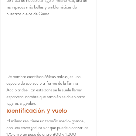
Se trata de nuestro amigo el milano real, una de 
las rapaces más bellas y emblemáticas de 
nuestros cielos de Guara. 
De nombre científico Milvus milvus, es una 
especie de ave accipitriforme de la familia 
Accipitridae . En esta zona se le suele llamar 
esparvero, nombre que también se da en otros 
lugares al gavilán.
Identificación y vuelo
El milano real tiene un tamaño medio-grande, 
con una envergadura alar que puede alcanzar los 
175 cm y un peso de entre 800 y 1.200 